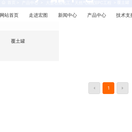
首页
覆土罐
产品中心
大型石油化工、天然气储配EPC工程
为客户创造价值是我们的立身之本
网站首页
走进宏图
新闻中心
产品中心
技术支
覆土罐
1