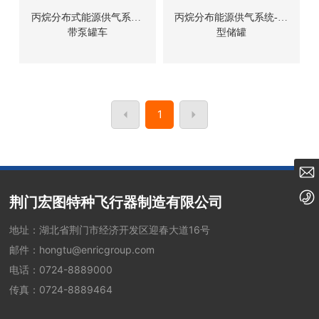
丙烷分布式能源供气系统-
丙烷分布能源供气系统-小
带泵罐车
型储罐
1
hongtu@enricgroup.com
0724-8889000
荆门宏图特种飞行器制造有限公司
地址：湖北省荆门市经济开发区迎春大道16号
邮件：
hongtu@enricgroup.com
电话：
0724-8889000
传真：0724-8889464