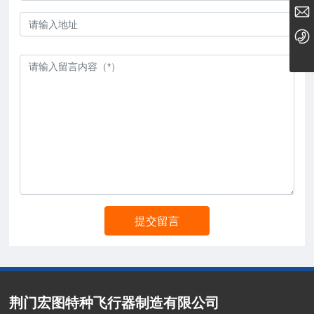
hongtu@enricgroup.com
0724-8889000
提交留言
荆门宏图特种飞行器制造有限公司