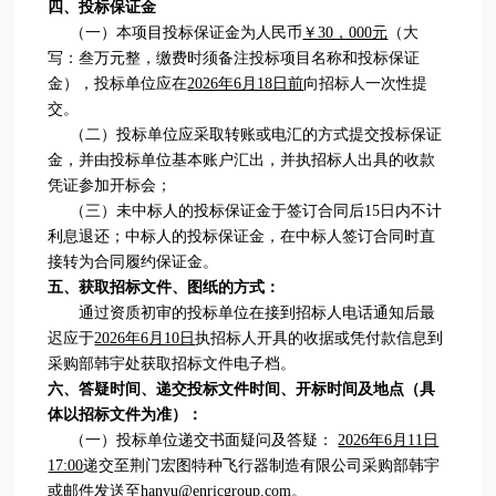
四、投标保证金
（一）本项目投标保证金为人民币
￥30，000元
（大
写：叁万元整，缴费时须备注投标项目名称和投标保证
金），投标单位应在
2026年6月18日前
向招标人一次性提
交。
（二）投标单位应采取转账或电汇的方式提交投标保证
金，并由投标单位基本账户汇出，并执招标人出具的收款
凭证参加开标会；
（三）未中标人的投标保证金于签订合同后15日内不计
利息退还；中标人的投标保证金，在中标人签订合同时直
接转为合同履约保证金。
五、获取招标文件、图纸的方式：
通过资质初审的投标单位在接到招标人电话通知后最
迟应于
2026年6月10日
执招标人开具的收据或凭付款信息到
采购部韩宇处获取招标文件电子档。
六、答疑时间、递交投标文件时间、开标时间及地点（具
体以招标文件为准）：
（一）投标单位递交书面疑问及答疑：
2026年6月11日
17:00
递交至荆门宏图特种飞行器制造有限公司采购部韩宇
或邮件发送至hanyu@enricgroup.com。