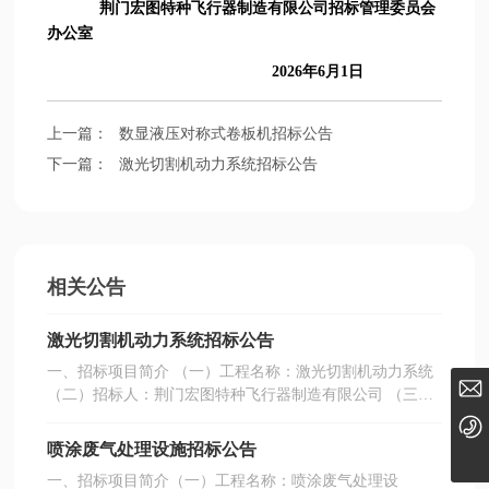
荆门宏图特种飞行器制造有限公司招标管理委员会
办公室
2026年6月1日
上一篇：
数显液压对称式卷板机招标公告
下一篇：
激光切割机动力系统招标公告
相关公告
激光切割机动力系统招标公告
一、招标项目简介 （一）工程名称：激光切割机动力系统
hongtu@enricgroup.com
（二）招标人：荆门宏图特种飞行器制造有限公司 （三）
项目地点：荆门市高新区·掇刀区迎春大道 16 号 （四）招
0724-8889000
标范围及内容：激光切割机动力系统一套，负责成套设备
喷涂废气处理设施招标公告
的现场安装、调试，实行交钥匙工程。（五）质量及交货
一、招标项目简介（一）工程名称：喷涂废气处理设
期要求：设备满足国家标准及职业健康要求；接到甲方通