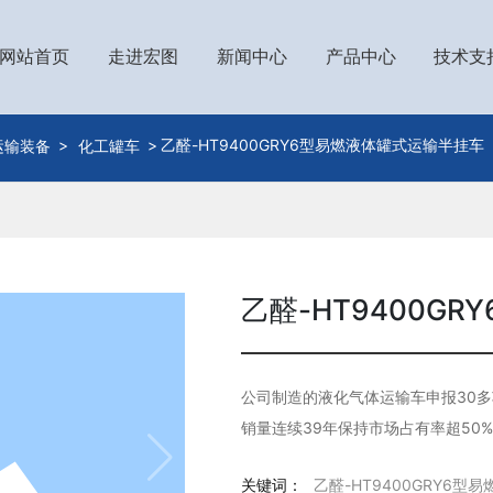
网站首页
走进宏图
新闻中心
产品中心
技术支
乙醛-HT9400GRY6型易燃液体罐式运输半挂车
运输装备
化工罐车
乙醛-HT9400G
公司制造的液化气体运输车申报30多
销量连续39年保持市场占有率超50
关键词：
乙醛-HT9400GRY6