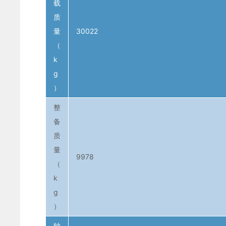
载
质
量
30022
（
k
g
）
整
备
质
量
9978
（
k
g
）
轴