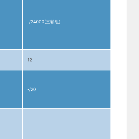
-/24000(三轴组)
12
-/20