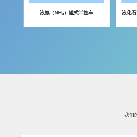
车
液化石油气半挂-HT9409GYQA6
丁烯半
液化气体运输半挂车
我们