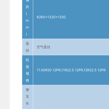
距
(
6260+1320+1320
m
m
)
悬
空气悬挂
挂
轮
胎
11.00R20 12PR,11R22.5 12PR,12R22.5 12PR
规
格
整
车
长