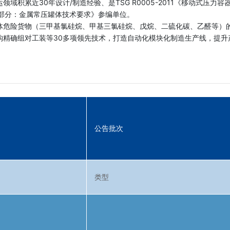
累近30年设计/制造经验、是TSG R0005-2011《移动式压力容器
 第1部分：金属常压罐体技术要求》参编单位。
体危险货物（三甲基氯硅烷、甲基三氯硅烷、戊烷、二硫化碳、乙醛等）
构精确组对工装等30多项领先技术，打造自动化模块化制造生产线，提升
公告批次
类型