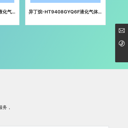
液化气体运
异丁烯半挂-HT9408GYQ6C液化
丁烷
气体运输半挂车
hongtu@enricgroup.com
0724-8889000
服务，