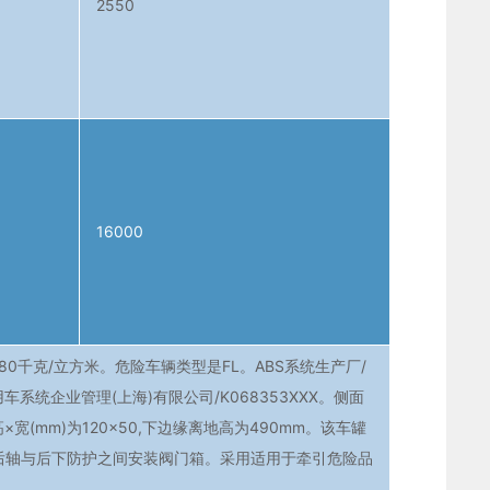
2550
16000
680千克/立方米。危险车辆类型是FL。ABS系统生产厂/
用车系统企业管理(上海)有限公司/K068353XXX。侧面
(mm)为120×50,下边缘离地高为490mm。该车罐
最后轴与后下防护之间安装阀门箱。采用适用于牵引危险品