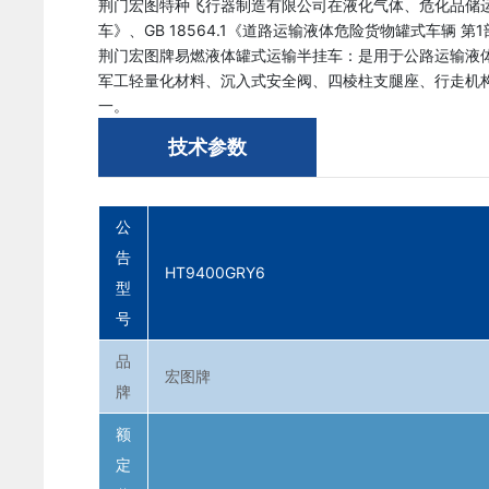
荆门宏图特种飞行器制造有限公司在液化气体、危化品储运领域积
车》、GB 18564.1《道路运输液体危险货物罐式车辆
荆门宏图牌易燃液体罐式运输半挂车：是用于公路运输液
军工轻量化材料、沉入式安全阀、四棱柱支腿座、行走机
一。
技术参数
公
告
HT9400GRY6
型
号
品
宏图牌
牌
额
定