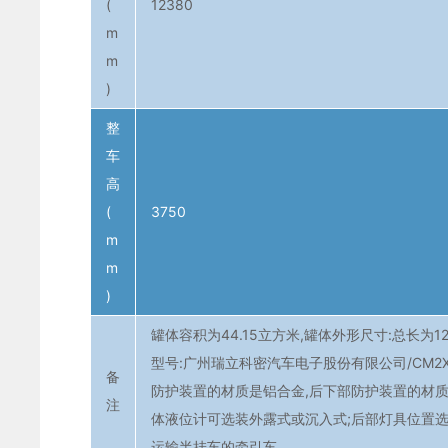
(
12380
m
m
)
整
车
高
(
3750
m
m
)
罐体容积为44.15立方米,罐体外形尺寸:总长为1
型号:广州瑞立科密汽车电子股份有限公司/CM2XL-
备
防护装置的材质是铝合金,后下部防护装置的材质是Q
注
体液位计可选装外露式或沉入式;后部灯具位置选
运输半挂车的牵引车。