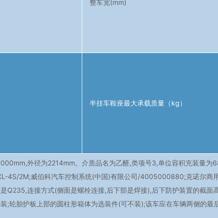
整车宽(mm)
半挂车鞍座最大承载质量（kg）
2000mm,外径为2214mm。介质品名为乙醛,类项号3,单位容积充装量为
4S/2M;威伯科汽车控制系统(中国)有限公司/4005000880;克诺尔商
235,连接方式(侧面是螺栓连接,后下部是焊接),后下防护装置的截面高×宽
装;轮胎护板上部的圆柱形箱体为选装件(可不装);该车应在车辆两侧的